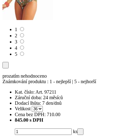
1
2
3
4
5
prozatím nehodnoceno
Známkování produktu : 1 - nejlepší | 5 - nejhorší
Kat. číslo:
Art. 97211
Záruční doba:
24 měsíců
Dodací lhůta:
7 den/dnů
Velikost
Cena bez DPH:
710.00
845.00 s DPH
ks