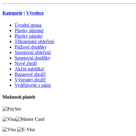
Kategorie
|
Výrobce
Úvodní strana
Plavky dámské
Plavky pánské
Těhotenské oblečení
Plážové doplňky
Sportovní oblečení
Sportovní doplňky
Nové zboží
Akční nabídka!
Bazarové zboží!
Výprodej zboží!
Vydělávejte s námi
Možnosti plateb